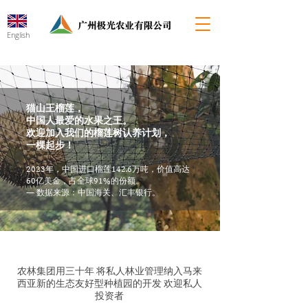
English
猫山王榴莲，
中国人最爱的水果之王。
欢迎加入我们的榴莲树认养计划，
一棵起步！
2023年，中国进口榴莲142.6万吨，价值高达
60亿美金，占全球91%的份额。
— 数据来源：中国海关、汇丰银行。
农林集团用三十年 将私人林业管理纳入马来
西亚新的生态友好型种植园的开发 欢迎私人
投资者